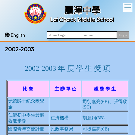
T
麗澤中學
Lai Chack Middle School
English
2002-2003