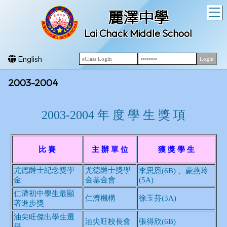
T
麗澤中學
Lai Chack Middle School
English
2003-2004