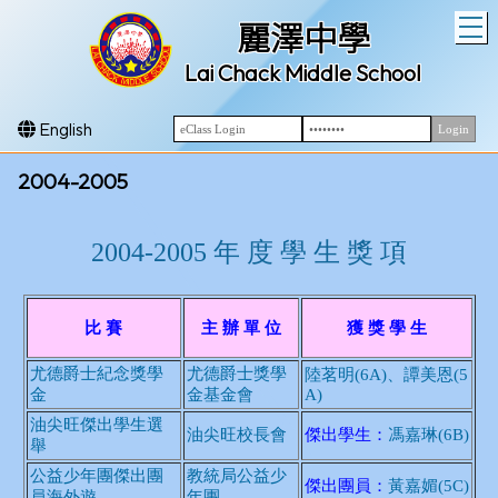
T
麗澤中學
Lai Chack Middle School
English
2004-2005