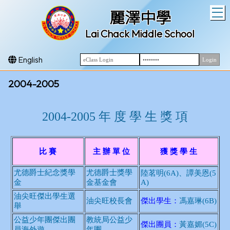
T
麗澤中學
Lai Chack Middle School
English
2004-2005