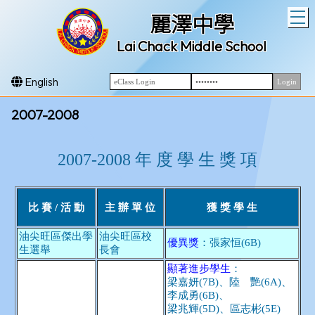
T
麗澤中學
Lai Chack Middle School
English
2007-2008