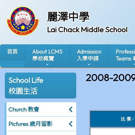
麗澤中學
Lai Chack Middle School
首頁
About LCMS
Admission
Profess
學校概覽
入學申請
Teams
2008-200
School Life
校園生活
Church 教會
Pictures 歲月留影