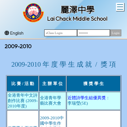
T
麗澤中學
Lai Chack Middle School
English
2009-2010