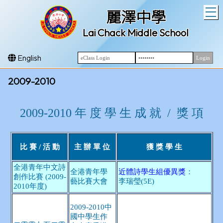
T
麗澤中學
Lai Chack Middle School
English
2009-2010