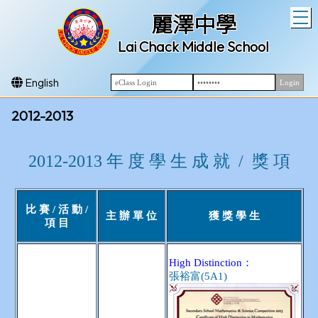
T
麗澤中學
Lai Chack Middle School
English
2012-2013