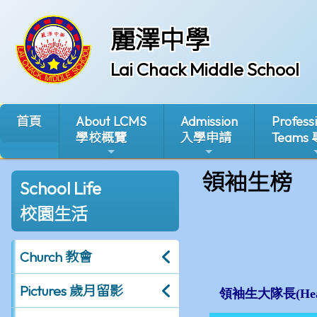
麗澤中學
Lai Chack Middle School
首頁
About LCMS
Admission
Profess
學校概覽
入學申請
Teams
領袖生榜
School Life
校園生活
Church 教會
Pictures 歲月留影