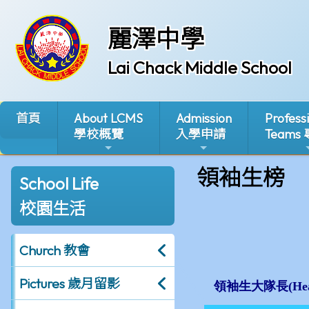
麗澤中學
Lai Chack Middle School
首頁
About LCMS
Admission
Profess
學校概覽
入學申請
Teams
領袖生榜
School Life
校園生活
Church 教會
Pictures 歲月留影