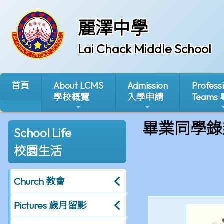
麗澤中學
Lai Chack Middle School
首頁
About LCMS
Admission
Profess
學校概覽
入學申請
Teams
畢業同學錄
School Life
校園生活
Church 教會
Pictures 歲月留影