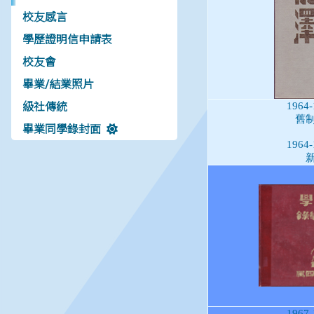
校友感言
學歷證明信申請表
校友會
畢業/結業照片
級社傳統
畢業同學錄封面