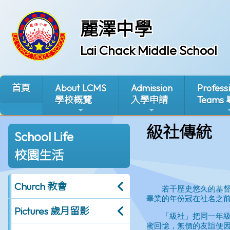
麗澤中學
Lai Chack Middle School
首頁
About LCMS
Admission
Profess
學校概覽
入學申請
Teams
級社傳統
School Life
校園生活
Church 教會
Pictures 歲月留影