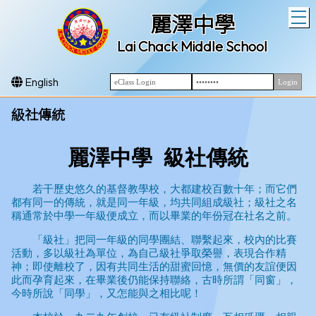
T
麗澤中學
Lai Chack Middle School
English
級社傳統