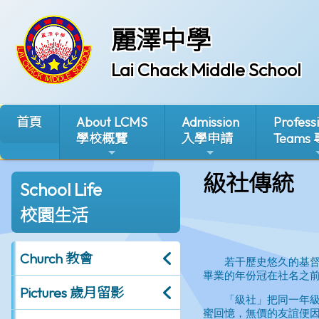
麗澤中學
Lai Chack Middle School
首頁
About LCMS
Admission
Profess
學校概覽
入學申請
Teams
級社傳統
School Life
校園生活
Church 教會
Pictures 歲月留影