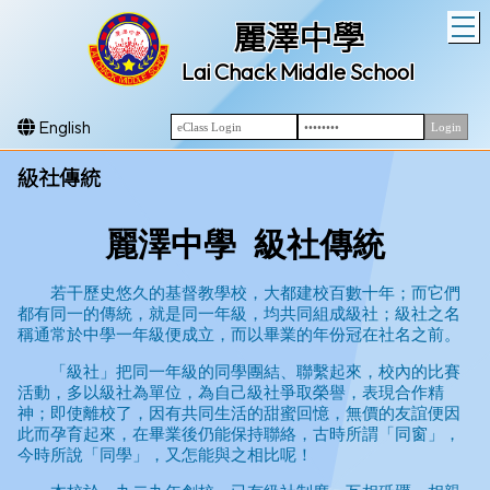
T
麗澤中學
Lai Chack Middle School
English
級社傳統