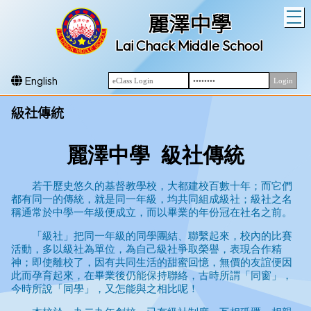
T
麗澤中學
Lai Chack Middle School
English
級社傳統