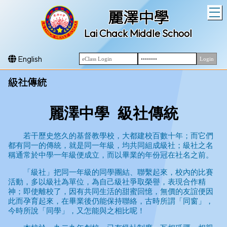
T
麗澤中學
Lai Chack Middle School
English
級社傳統