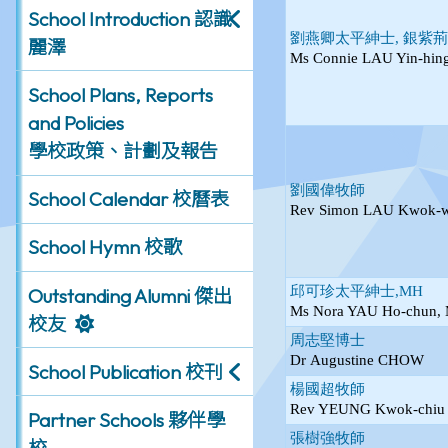
School Introduction 認識
麗澤
School Plans, Reports
and Policies
學校政策、計劃及報告
School Calendar 校曆表
School Hymn 校歌
Outstanding Alumni 傑出
校友
School Publication 校刊
Partner Schools 夥伴學
校